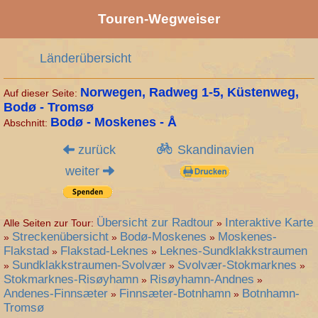
Touren-Wegweiser
Länderübersicht
Norwegen, Radweg
1-5, Küstenweg,
Auf dieser Seite:
Bodø - Tromsø
Bodø - Moskenes - Å
Abschnitt:
zurück
Skandinavien
weiter
Übersicht zur Radtour
Interaktive Karte
Alle Seiten zur Tour:
»
Streckenübersicht
Bodø-Moskenes
Moskenes-
»
»
»
Flakstad
Flakstad-Leknes
Leknes-Sundklakkstraumen
»
»
Sundklakkstraumen-Svolvær
Svolvær-Stokmarknes
»
»
»
Stokmarknes-Risøyhamn
Risøyhamn-Andnes
»
»
Andenes-Finnsæter
Finnsæter-Botnhamn
Botnhamn-
»
»
Tromsø