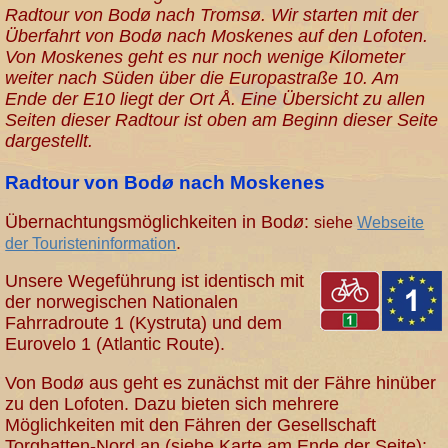
Radtour von Bodø nach Tromsø. Wir starten mit der
Überfahrt von Bodø nach Moskenes auf den Lofoten.
Von Moskenes geht es nur noch wenige Kilometer
weiter nach Süden über die Europastraße 10. Am
Ende der E10 liegt der Ort Å. Eine Übersicht zu allen
Seiten dieser Radtour ist oben am Beginn dieser Seite
dargestellt.
Radtour von Bod
ø
nach Moskenes
Übernachtungsmöglichkeiten in Bod
ø
:
siehe
Webseite
.
der Touristeninformation
Unsere Wegeführung ist identisch mit
der norwegischen Nationalen
Fahrradroute 1 (Kystruta) und dem
Eurovelo 1 (Atlantic Route).
Von Bodø aus geht es zunächst mit der Fähre hinüber
zu den Lofoten. Dazu bieten sich mehrere
Möglichkeiten mit den Fähren der Gesellschaft
Torghatten-Nord an (siehe Karte am Ende der Seite):