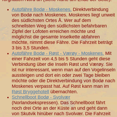
Autofähre Bodø - Moskenes.
Direktverbindung
von Bodø nach Moskenes. Moskenes liegt unweit
des südlichsten Ortes Å. Wer auf dem
schnellsten Weg den südlichsten befahrbaren
Zipfel der Lofoten erreichen möchte und
möglichst die gesamte Inselkette abfahren
möchte, nimmt diese Fähre. Die Fahrzeit beträgt
3 bis 3,5 Stunden.
Autofähre Bodø - Røst - Værøy - Moskenes.
Mit
einer Fahrzeit von 4,5 bis 5 Stunden geht diese
Verbindung über die Inseln Røst und Værøy. Sie
ist nur interessant, wenn man auf den Vogelinseln
aussteigen und dort ein oder zwei Tage bleiben
möchte oder die Direktverbindung von Bodø nach
Moskenes verpasst hat. Auf Røst kann man im
Røst Bryggehotell
übernachten.
Schnellboot Bodø - Svolvær
(Norlandsekspressen). Das Schnellboot fährt
noch drei Orte an der Küste an und geht dann
von Skutvik hinüber nach Svolvær. Die Fahrzeit