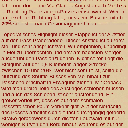
fährt und dort in die Via Claudia Augusta nach Mel bzw.
in Richtung Praderadego-Passes einschwenkt. Wer in
umgekehrter Richtung fährt, muss von Busche mit über
20% sehr steil nach Cesiomaggiore hinauf.
Topografisches Highlight dieser Etappe ist der Aufstieg
auf den Pass Praderadego. Dieser Anstieg ist äußerst
steil und sehr anspruchsvoll. Wir empfehlen, unbedingt
in Mel zu übernachten und erst am nächsten Morgen
ausgeruht den Pass anzugehen. Nicht selten liegt die
Steigung auf der 9,5 Kilometer langen Strecke
zwischen 10 und 20%. Wer nicht sehr fit ist, sollte die
Nutzung des Shuttle-Busses von Mel hinauf zur
Passhöhe ernsthaft in Erwägung ziehen. Mit Gepäck
wird man große Teile des Anstieges schieben müssen
und auch das Schieben ist sehr anstrengend. Ein
großer Vorteil ist, dass es auf dem schmalen
Passsträßchen kaum Verkehr gibt. Auf der Nordseite
des Passes arbeitet sich die fast durchgängig geteerte
Straße geradewegs durch dichten Laubwald mit nur
wenigen Kurven den Berg hinauf, während es auf der