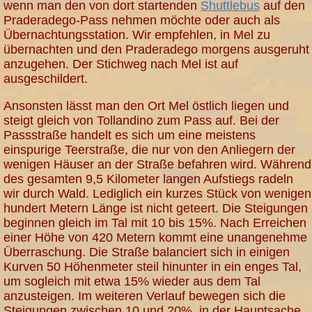
wenn man den von dort startenden
Shuttlebus
auf den
Praderadego-Pass nehmen möchte oder auch als
Übernachtungsstation. Wir empfehlen, in Mel zu
übernachten und den Praderadego morgens ausgeruht
anzugehen. Der Stichweg nach Mel ist auf
ausgeschildert.
Ansonsten lässt man den Ort Mel östlich liegen und
steigt gleich von Tollandino zum Pass auf. Bei der
Passstraße handelt es sich um eine meistens
einspurige Teerstraße, die nur von den Anliegern der
wenigen Häuser an der Straße befahren wird. Während
des gesamten 9,5 Kilometer langen Aufstiegs radeln
wir durch Wald. Lediglich ein kurzes Stück von wenigen
hundert Metern Länge ist nicht geteert. Die Steigungen
beginnen gleich im Tal mit 10 bis 15%. Nach Erreichen
einer Höhe von 420 Metern kommt eine unangenehme
Überraschung. Die Straße balanciert sich in einigen
Kurven 50 Höhenmeter steil hinunter in ein enges Tal,
um sogleich mit etwa 15% wieder aus dem Tal
anzusteigen. Im weiteren Verlauf bewegen sich die
Steigungen zwischen 10 und 20%, in der Hauptsache