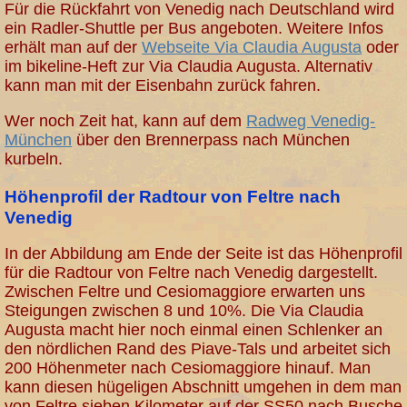
Für die Rückfahrt von Venedig nach Deutschland wird
ein Radler-Shuttle per Bus angeboten. Weitere Infos
erhält man auf der
Webseite Via Claudia Augusta
oder
im bikeline-Heft zur Via Claudia Augusta. Alternativ
kann man mit der Eisenbahn zurück fahren.
Wer noch Zeit hat, kann auf dem
Radweg Venedig-
München
über den Brennerpass nach München
kurbeln.
Höhenprofil der Radtour von Feltre nach
Venedig
In der Abbildung am Ende der Seite ist das Höhenprofil
für die Radtour von Feltre nach Venedig dargestellt.
Zwischen Feltre und Cesiomaggiore erwarten uns
Steigungen zwischen 8 und 10%. Die Via Claudia
Augusta macht hier noch einmal einen Schlenker an
den nördlichen Rand des Piave-Tals und arbeitet sich
200 Höhenmeter nach Cesiomaggiore hinauf. Man
kann diesen hügeligen Abschnitt umgehen in dem man
von Feltre sieben Kilometer auf der SS50 nach Busche