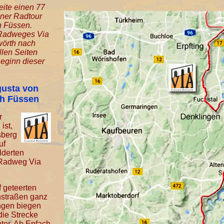
eite einen 77
iner Radtour
h Füssen.
s Radweges Via
örth nach
llen Seiten
eginn dieser
gusta von
h Füssen
r
ist,
sberg
uf
lderten
Radweg Via
f geteerten
straßen ganz
ingen biegen
die Strecke
nter. Ab Epfach