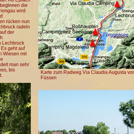
 beginnen die
chongau wird
nd
pen rücken nun
chbruck radeln
auf der
ch
en Lechbruck
Es geht auf
h Wiesen mit
he
adelt man sehr
es, bis
Karte zum Radweg Via Claudia Augusta vo
t.
Füssen