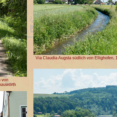
Via Claudia Augsta südlich von Ellighofen
h von
nauwörth