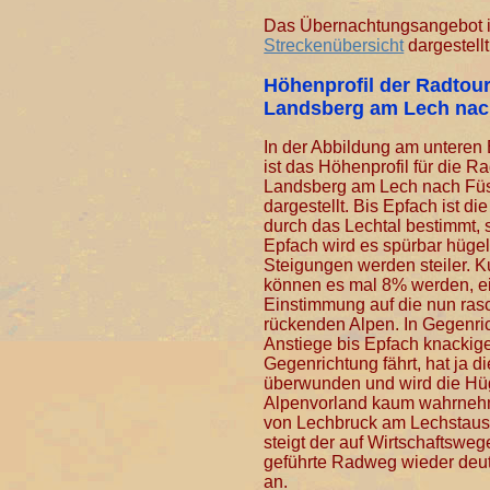
Das Übernachtungsangebot is
Streckenübersicht
dargestellt
Höhenprofil der Radtou
Landsberg am Lech nac
In der Abbildung am unteren 
ist das Höhenprofil für die R
Landsberg am Lech nach Fü
dargestellt. Bis Epfach ist di
durch das Lechtal bestimmt, 
Epfach wird es spürbar hügel
Steigungen werden steiler. K
können es mal 8% werden, ei
Einstimmung auf die nun ras
rückenden Alpen. In Gegenric
Anstiege bis Epfach knackige
Gegenrichtung fährt, hat ja di
überwunden und wird die Hü
Alpenvorland kaum wahrneh
von Lechbruck am Lechstaus
steigt der auf Wirtschaftswe
geführte Radweg wieder deut
an.