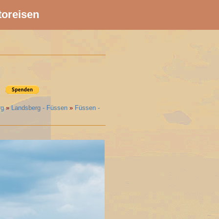
toreisen
rg
»
Landsberg - Füssen
»
Füssen -