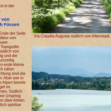
t in der
.
r von
h Füssen
Ende der Seite
Via Claudia Augusta südlich von Altenstad
adtour von
ssen
e Topografie
südlich von
ig und die
urzzeitig
n erste kleine
ch näher
htung sind die
r. Aber wer in
e Alpen bereits
gel im
men. Südlich
ee Urspring
gen über Almen
lich spürbar