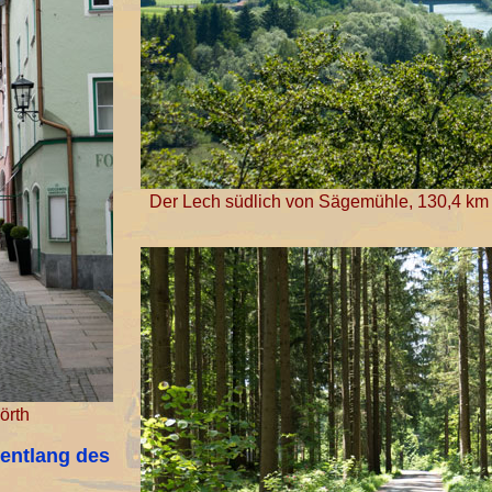
Der Lech südlich von Sägemühle, 130,4 k
örth
entlang des