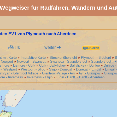
Wegweiser für Radfahren, Wandern und Au
den EV1 von Plymouth nach Aberdeen
weiter
UK
t mit Karte
»
Interaktive Karte
»
Streckenübersicht
»
Plymouth - Bideford
»
B
- Newport
»
Newport - Swansea
»
Swansea - Saundersfoot
»
Saundersfoot - F
ismore
»
Lismore - Cork
»
Cork - Ballylickey
»
Ballylickey - Dunloe
»
Dunloe -
n - Westport
»
Westport - Sligo
»
Sligo - Donegal
»
Donegal - Errigal
»
Errigal 
irnryan - Glentrool Village
»
Glentrool Village - Ayr
»
Ayr - Glasgow
»
Glasgow 
re - Inverness
»
Inverness - Elgin
»
Elgin - Banff
»
Banff - Aberdeen