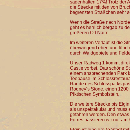
sagenhaften 17%! Trotz der A
die Strecke mit den von Bru
begrenzten Sträßchen sehr s
Wenn die Straße nach Norde
geht es herrlich bergab zu d
größeren Ort Nairn.
Im weiteren Verlauf ist die St
überwiegend eben und führt 
durch Waldgebiete und Felde
Unser Radweg 1 kommt direk
Castle vorbei. Das schöne Sc
einem ansprechenden Park is
Teepause im Schlossrestaura
Rande des Schlossparks pas
Rodney’s Stone, einen 1200 
Piktischen Symbolstein.
Die weitere Strecke bis Elgin
als unspektakulär und muss 
gefahren werden. Den etwas 
Forres passieren wir nur am
Elgin ist eine große Stadt mit