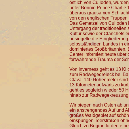
östlich von Culloden, wurden
unter Bonnie Prince Charlie 
überaus grausamen Schlacht
von den englischen Truppen
Das Gemetzel von Culloden l
Untergang der traditionellen 
Kultur sowie der Clanchefs e
besiegelte die Eingliederung
selbstständigen Landes in ei
dominiertes Großbritannien. E
Center informiert heute über 
fortwährende Trauma der Sch
Von Inverness geht es 13 Kil
zum Radwegedreieck bei Bal
Clava. 140 Höhenmeter sind 
13 Kilometer aufwärts zu kur
geht es sogleich wieder 50 
hinab zur Radwegekreuzung
Wir biegen nach Osten ab un
ein anstrengendes Auf und A
großes Waldgebiet auf schö
einspurigen Teerstraßen ohn
Gleich zu Beginn fordert eine