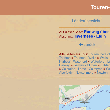
Touren-
Länderübersicht
Radweg über 
Auf dieser Seite:
Inverness - Elgin
Abschnitt:
zurück
Alle Seiten zur Tour:
Tourenübersich
Taunton
»
Taunton - Wells
»
Wells 
Harbour - Waterford
»
Waterford - L
Galway
»
Galway - Clifden
»
Clifde
»
Coleraine - Larne - Cairnryan
»
Ca
Aberfeldy - Newtonmore
»
Newtonmo