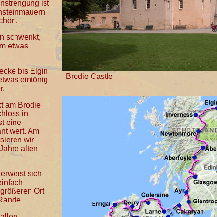
nstrengung ist
chsteinmauern
chön.
n schwenkt,
em etwas
recke bis Elgin
Brodie Castle
etwas eintönig
r.
t am Brodie
hloss in
t eine
nt wert. Am
sieren wir
Jahre alten
 erweist sich
einfach
größeren Ort
 Rande.
 allen