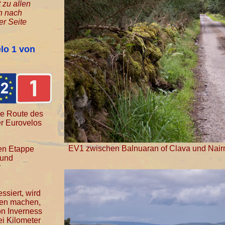
 zu allen
h nach
er Seite
lo 1 von
ie Route des
r Eurovelos
EV1 zwischen Balnuaran of Clava und Nair
en Etappe
 und
r
ssiert, wird
den machen,
on Inverness
ei Kilometer