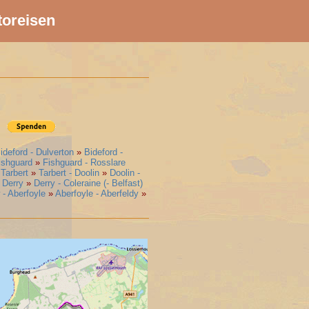
toreisen
ideford - Dulverton
»
Bideford -
ishguard
»
Fishguard - Rosslare
 Tarbert
»
Tarbert - Doolin
»
Doolin -
- Derry
»
Derry - Coleraine (- Belfast)
- Aberfoyle
»
Aberfoyle - Aberfeldy
»