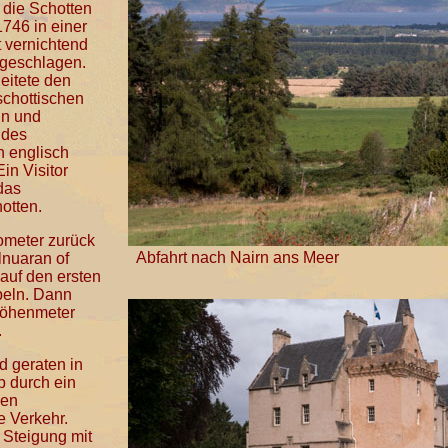
 die Schotten
1746 in einer
 vernichtend
 geschlagen.
eitete den
schottischen
in und
 des
n englisch
in Visitor
das
otten.
ometer zurück
Abfahrt nach Nairn ans Meer
nuaran of
auf den ersten
beln. Dann
Höhenmeter
.
d geraten in
b durch ein
nen
e Verkehr.
 Steigung mit