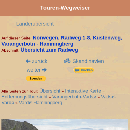
Touren-Wegweiser
Länderübersicht
Norwegen, Radweg
1-8, Küstenweg,
Auf dieser Seite:
Varangerbotn - Hamningberg
Übersicht zum Radweg
Abschnitt:
zurück
Skandinavien
weiter
Übersicht
Interaktive Karte
Alle Seiten zur Tour:
»
»
Entfernungsübersicht
Varangerbotn-Vadsø
Vadsø-
»
»
Vardø
Vardø-Hamningberg
»