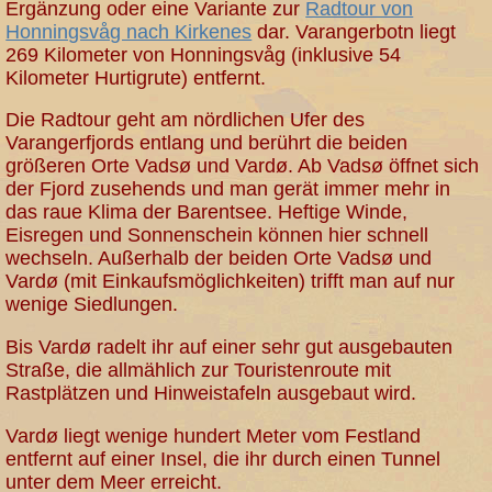
Ergänzung oder eine Variante zur
Radtour von
Honningsvåg nach Kirkenes
dar. Varangerbotn liegt
269 Kilometer von Honningsvåg (inklusive 54
Kilometer Hurtigrute) entfernt.
Die Radtour geht am nördlichen Ufer des
Varangerfjords entlang und berührt die beiden
größeren Orte Vadsø und Vardø. Ab Vadsø öffnet sich
der Fjord zusehends und man gerät immer mehr in
das raue Klima der Barentsee. Heftige Winde,
Eisregen und Sonnenschein können hier schnell
wechseln. Außerhalb der beiden Orte Vadsø und
Vardø (mit Einkaufsmöglichkeiten) trifft man auf nur
wenige Siedlungen.
Bis Vardø radelt ihr auf einer sehr gut ausgebauten
Straße, die allmählich zur Touristenroute mit
Rastplätzen und Hinweistafeln ausgebaut wird.
Vardø liegt wenige hundert Meter vom Festland
entfernt auf einer Insel, die ihr durch einen Tunnel
unter dem Meer erreicht.