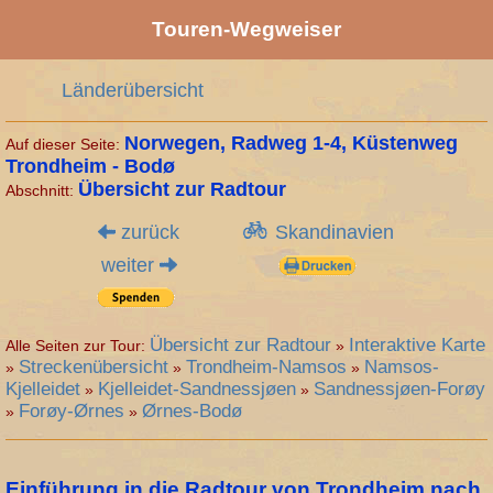
Touren-Wegweiser
Länderübersicht
Norwegen, Radweg
1-4, Küstenweg
Auf dieser Seite:
Trondheim - Bodø
Übersicht zur Radtour
Abschnitt:
zurück
Skandinavien
weiter
Übersicht zur Radtour
Interaktive Karte
Alle Seiten zur Tour:
»
Streckenübersicht
Trondheim-Namsos
Namsos-
»
»
»
Kjelleidet
Kjelleidet-Sandnessjøen
Sandnessjøen-Forøy
»
»
Forøy-Ørnes
Ørnes-Bodø
»
»
Einführung in die Radtour von Trondheim nach