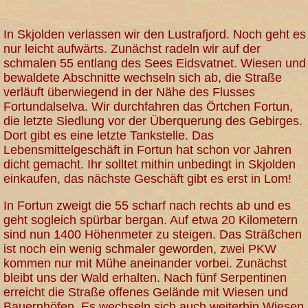
In Skjolden verlassen wir den Lustrafjord. Noch geht es
nur leicht aufwärts. Zunächst radeln wir auf der
schmalen 55 entlang des Sees Eidsvatnet. Wiesen und
bewaldete Abschnitte wechseln sich ab, die Straße
verläuft überwiegend in der Nähe des Flusses
Fortundalselva. Wir durchfahren das Örtchen Fortun,
die letzte Siedlung vor der Überquerung des Gebirges.
Dort gibt es eine letzte Tankstelle. Das
Lebensmittelgeschäft in Fortun hat schon vor Jahren
dicht gemacht. Ihr solltet mithin unbedingt in Skjolden
einkaufen, das nächste Geschäft gibt es erst in Lom!
In Fortun zweigt die 55 scharf nach rechts ab und es
geht sogleich spürbar bergan. Auf etwa 20 Kilometern
sind nun 1400 Höhenmeter zu steigen. Das Sträßchen
ist noch ein wenig schmaler geworden, zwei PKW
kommen nur mit Mühe aneinander vorbei. Zunächst
bleibt uns der Wald erhalten. Nach fünf Serpentinen
erreicht die Straße offenes Gelände mit Wiesen und
Bauernhöfen. Es wechseln sich auch weiterhin Wiesen