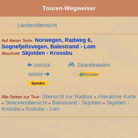
Touren-Wegweiser
Länderübersicht
Norwegen, Radweg
6,
Auf dieser Seite:
Sognefjellsvegen, Balestrand - Lom
Skjolden - Krossbu
Abschnitt:
zurück
Skandinavien
weiter
Übersicht zur Radtour
Interaktive Karte
Alle Seiten zur Tour:
»
Streckenübersicht
Balestrand - Skjolden
Skjolden -
»
»
»
Krossbu
Krossbu - Lom
»