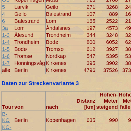
OS
Kopenhagen
Moss
723
2760
2
5
Larvik
Geilo
271
3268
2
4
Geilo
Balestrand
107
889
1
6
Balestrand
Lom
165
2522
2
3a
Lom
Åndalsnes
197
4573
4
1-3
Ålesund
Trondheim
344
3248
3
1-4
Trondheim
Bodø
800
6052
6
1-5
Bodø
Tromsø
612
3927
3
1-6
Tromsø
Nordkap
547
5395
5
1-7
Honningsvåg
Kirkenes
395
3902
3
alle
Berlin
Kirkenes
4796
37526
37
Daten zur Streckenvariante 3
Höhen-
Höhe
Distanz
Meter
Me
Tour
von
nach
[km]
steigend
fall
B-
KO
Berlin
Kopenhagen
635
990
KO-