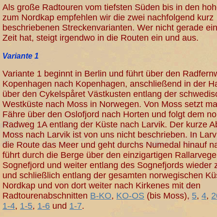
Als große Radtouren vom tiefsten Süden bis in den ho
zum Nordkap empfehlen wir die zwei nachfolgend kurz
beschriebenen Streckenvarianten. Wer nicht gerade ei
Zeit hat, steigt irgendwo in die Routen ein und aus.
Variante 1
Variante 1 beginnt in Berlin und führt über den Radfern
Kopenhagen nach Kopenhagen, anschließend in der H
über den Cykelspåret Västkusten entlang der schwedi
Westküste nach Moss in Norwegen. Von Moss setzt ma
Fähre über den Oslofjord nach Horten und folgt dem n
Radweg 1A entlang der Küste nach Larvik. Der kurze A
Moss nach Larvik ist von uns nicht beschrieben. In Larv
die Route das Meer und geht durchs Numedal hinauf na
führt durch die Berge über den einzigartigen Rallarveg
Sognefjord und weiter entlang des Sognefjords wieder
und schließlich entlang der gesamten norwegischen Kü
Nordkap und von dort weiter nach Kirkenes mit den
Radtourenabschnitten
B-KO
,
KO-OS
(bis Moss),
5
,
4
,
2
1-4
,
1-5
,
1-6
und
1-7
.