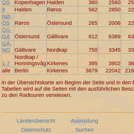
OS
Kopenhagen
Halden
360
2560
2
9
Halden
Røros
562
2850
2
RØ-
ÖS
Røros
Östersund
265
2006
2
ÖS-
GÄ
Östersund
Gällivare
912
6389
6
GÄ-
NO
Gällivare
Nordkap
750
3345
3
Nordkap /
1-7
Honningsvåg
Kirkenes
395
3902
3
alle
Berlin
Kirkenes
3879
22042
21
In der Übersichtskarte am Beginn der Seite und in den
Tabellen wird auf die Seiten mit den ausführlichen Bes
zu den Radtouren verwiesen.
Länderübersicht
Ausrüstung
Datenschutz
Suchen