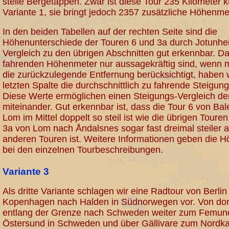
steile Bergetappen. Zwar ist diese Tour 235 Kilometer k
Variante 1, sie bringt jedoch 2357 zusätzliche Höhenme
In den beiden Tabellen auf der rechten Seite sind die
Höhenunterschiede der Touren 6 und 3a durch Jotunh
Vergleich zu den übrigen Abschnitten gut erkennbar. Da
fahrenden Höhenmeter nur aussagekräftig sind, wenn 
die zurückzulegende Entfernung berücksichtigt, haben w
letzten Spalte die durchschnittlich zu fahrende Steigun
Diese Werte ermöglichen einen Steigungs-Vergleich de
miteinander. Gut erkennbar ist, dass die Tour 6 von Ba
Lom im Mittel doppelt so steil ist wie die übrigen Toure
3a von Lom nach Åndalsnes sogar fast dreimal steiler a
anderen Touren ist. Weitere Informationen geben die H
bei den einzelnen Tourbeschreibungen.
Variante 3
Als dritte Variante schlagen wir eine Radtour von Berlin
Kopenhagen nach Halden in Südnorwegen vor. Von dor
entlang der Grenze nach Schweden weiter zum Femun
Östersund in Schweden und über Gällivare zum Nordka