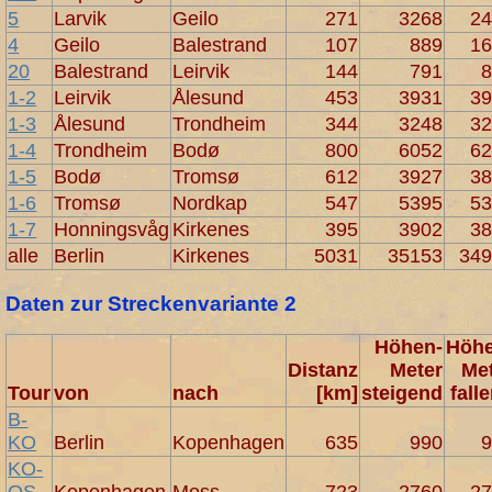
5
Larvik
Geilo
271
3268
2
4
Geilo
Balestrand
107
889
1
20
Balestrand
Leirvik
144
791
1-2
Leirvik
Ålesund
453
3931
3
1-3
Ålesund
Trondheim
344
3248
3
1-4
Trondheim
Bodø
800
6052
6
1-5
Bodø
Tromsø
612
3927
3
1-6
Tromsø
Nordkap
547
5395
5
1-7
Honningsvåg
Kirkenes
395
3902
3
alle
Berlin
Kirkenes
5031
35153
34
Daten zur Streckenvariante 2
Höhen-
Höhe
Distanz
Meter
Me
Tour
von
nach
[km]
steigend
fall
B-
KO
Berlin
Kopenhagen
635
990
KO-