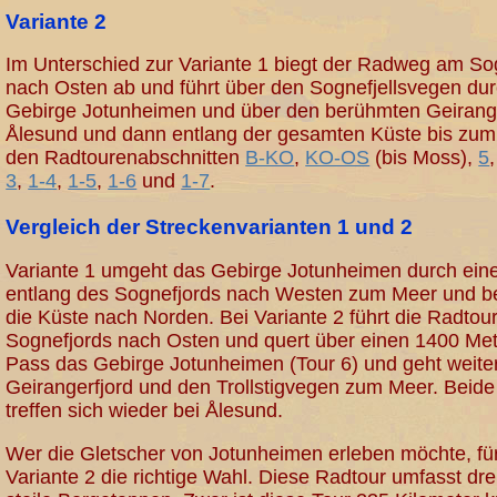
Variante 2
Im Unterschied zur Variante 1 biegt der Radweg am So
nach Osten ab und führt über den Sognefjellsvegen du
Gebirge Jotunheimen und über den berühmten Geirange
Ålesund und dann entlang der gesamten Küste bis zum
den Radtourenabschnitten
B-KO
,
KO-OS
(bis Moss),
5
3
,
1-4
,
1-5
,
1-6
und
1-7
.
Vergleich der Streckenvarianten 1 und 2
Variante 1 umgeht das Gebirge Jotunheimen durch eine
entlang des Sognefjords nach Westen zum Meer und be
die Küste nach Norden. Bei Variante 2 führt die Radtou
Sognefjords nach Osten und quert über einen 1400 Me
Pass das Gebirge Jotunheimen (Tour 6) und geht weite
Geirangerfjord und den Trollstigvegen zum Meer. Beide
treffen sich wieder bei Ålesund.
Wer die Gletscher von Jotunheimen erleben möchte, für
Variante 2 die richtige Wahl. Diese Radtour umfasst dre