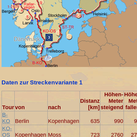
Daten zur Streckenvariante 1
Höhen-
Höhe
Distanz
Meter
Me
Tour
von
nach
[km]
steigend
fall
B-
KO
Berlin
Kopenhagen
635
990
KO-
OS
Kopenhagen
Moss
723
2760
2