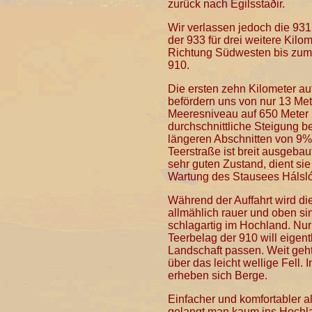
zurück nach Egilsstaðir.
Wir verlassen jedoch die 931
der 933 für drei weitere Kilom
Richtung Südwesten bis zum
910.
Die ersten zehn Kilometer au
befördern uns von nur 13 Me
Meeresniveau auf 650 Meter 
durchschnittliche Steigung b
längeren Abschnitten von 9%
Teerstraße ist breit ausgebau
sehr guten Zustand, dient si
Wartung des Stausees Hálsl
Während der Auffahrt wird di
allmählich rauer und oben si
schlagartig im Hochland. Nur
Teerbelag der 910 will eigentl
Landschaft passen. Weit geht
über das leicht wellige Fell. 
erheben sich Berge.
Einfacher und komfortabler a
gelangt man kaum ins Hochl