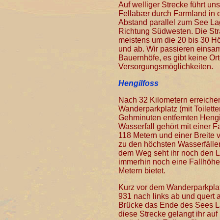
Auf welliger Strecke führt un
Fellabær durch Farmland in 
Abstand parallel zum See Laga
Richtung Südwesten. Die Str
meistens um die 20 bis 30 H
und ab. Wir passieren einsa
Bauernhöfe, es gibt keine Or
Versorgungsmöglichkeiten.
Hengilfoss
Nach 32 Kilometern erreiche
Wanderparkplatz (mit Toilett
Gehminuten entfernten Hengi
Wasserfall gehört mit einer F
118 Metern und einer Breite 
zu den höchsten Wasserfällen
dem Weg seht ihr noch den Li
immerhin noch eine Fallhöhe
Metern bietet.
Kurz vor dem Wanderparkplat
931 nach links ab und quert a
Brücke das Ende des Sees La
diese Strecke gelangt ihr a