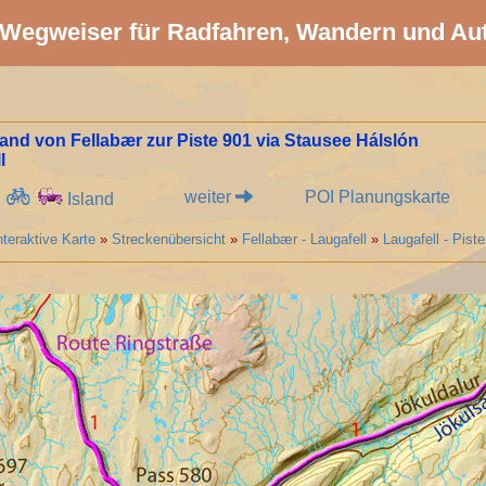
Wegweiser für Radfahren, Wandern und Au
land von Fellabær zur Piste 901 via Stausee Hálslón
l
weiter
POI Planungskarte
Island
nteraktive Karte
»
Streckenübersicht
»
Fellabær - Laugafell
»
Laugafell - Pist