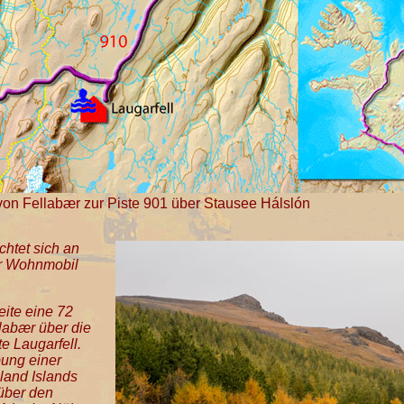
 von Fellabær zur Piste 901 über Stausee Hálslón
htet sich an
r Wohnmobil
eite eine 72
labær über die
e Laugarfell.
bung einer
land Islands
 über den