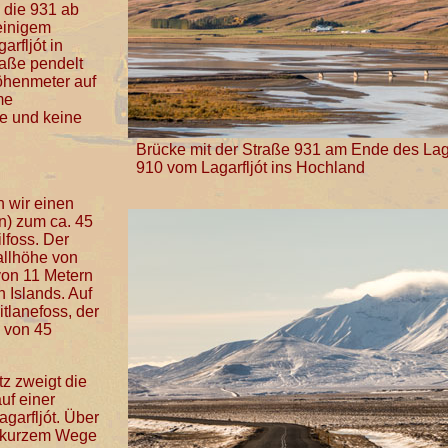
s die 931 ab
einigem
rfljót in
aße pendelt
öhenmeter auf
me
te und keine
Brücke mit der Straße 931 am Ende des Lagar
910 vom Lagarfljót ins Hochland
n wir einen
en) zum ca. 45
lfoss. Der
allhöhe von
von 11 Metern
 Islands. Auf
tlanefoss, der
 von 45
z zweigt die
uf einer
garfljót. Über
uf kurzem Wege