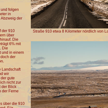
 und folgen
eter in
 Abzweig der
f der 910
Straße 910 etwa 8 Kilometer nördlich von L
tern über
hinauf. Die
eträgt 6% mit
. Die
t und in einem
e doch der
ón.
e Landschaft
nd wir
 der gute
ich nicht zur
 der Blick
In der Ferne
ls über die 910
and. Für