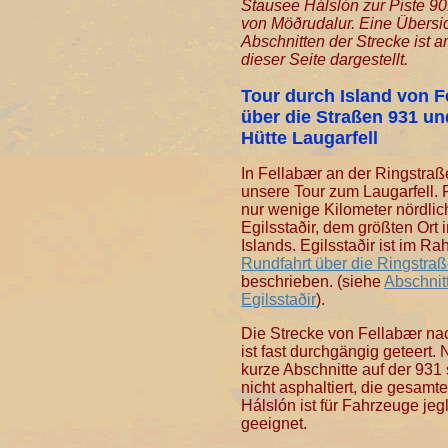
Stausee Hálslón zur Piste 90
von Möðrudalur. Eine Übersic
Abschnitten der Strecke ist 
dieser Seite dargestellt.
Tour durch Island von F
über die Straßen 931 un
Hütte Laugarfell
In Fellabær an der Ringstraß
unsere Tour zum Laugarfell. F
nur wenige Kilometer nördlic
Egilsstaðir, dem größten Ort
Islands. Egilsstaðir ist im R
Rundfahrt über die Ringstra
beschrieben. (siehe
Abschnit
Egilsstaðir
).
Die Strecke von Fellabær nac
ist fast durchgängig geteert.
kurze Abschnitte auf der 931
nicht asphaltiert, die gesamt
Hálslón ist für Fahrzeuge jegl
geeignet.