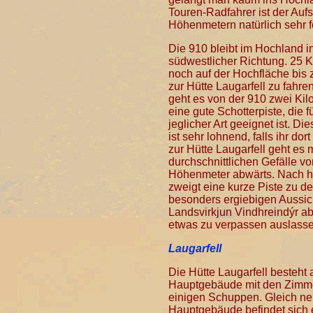
Touren-Radfahrer ist der Auf
Höhenmetern natürlich sehr f
Die 910 bleibt im Hochland i
südwestlicher Richtung. 25 K
noch auf der Hochfläche bis
zur Hütte Laugarfell zu fahre
geht es von der 910 zwei Kil
eine gute Schotterpiste, die 
jeglicher Art geeignet ist. Di
ist sehr lohnend, falls ihr dor
zur Hütte Laugarfell geht es 
durchschnittlichen Gefälle v
Höhenmeter abwärts. Nach h
zweigt eine kurze Piste zu d
besonders ergiebigen Aussic
Landsvirkjun Vindhreindýr ab
etwas zu verpassen auslasse
Laugarfell
Die Hütte Laugarfell besteht
Hauptgebäude mit den Zimm
einigen Schuppen. Gleich n
Hauptgebäude befindet sich 