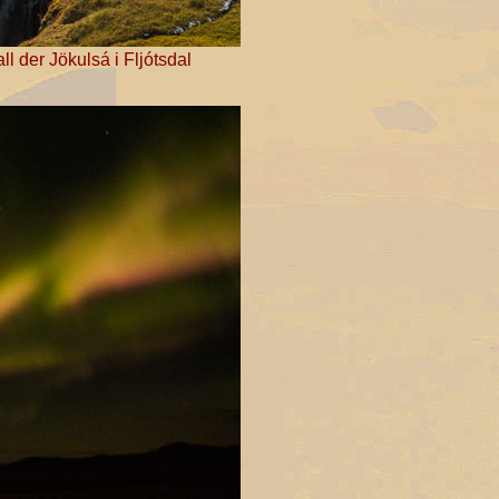
 der Jökulsá i Fljótsdal