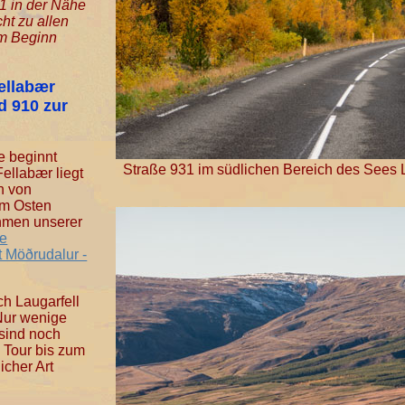
1 in der Nähe
ht zu allen
am Beginn
ellabær
d 910 zur
e beginnt
Straße 931 im südlichen Bereich des Sees L
ellabær liegt
h von
 im Osten
ahmen unserer
ße
t Möðrudalur -
h Laugarfell
 Nur wenige
 sind noch
e Tour bis zum
icher Art