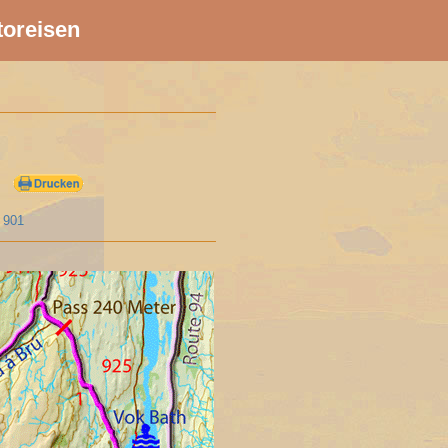
toreisen
e 901