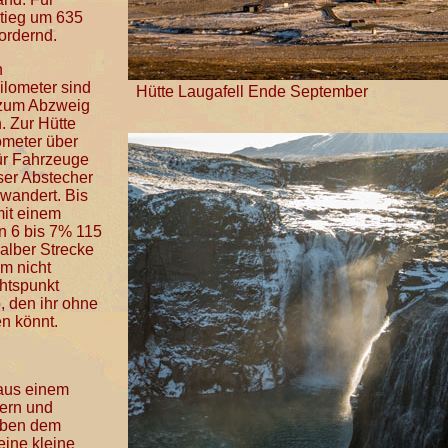
stieg um 635
ordernd.
n
ilometer sind
Hütte Laugafell Ende September
 zum Abzweig
n. Zur Hütte
ometer über
für Fahrzeuge
eser Abstecher
t wandert. Bis
mit einem
on 6 bis 7% 115
alber Strecke
em nicht
htspunkt
, den ihr ohne
n könnt.
 aus einem
ern und
eben dem
eine kleine