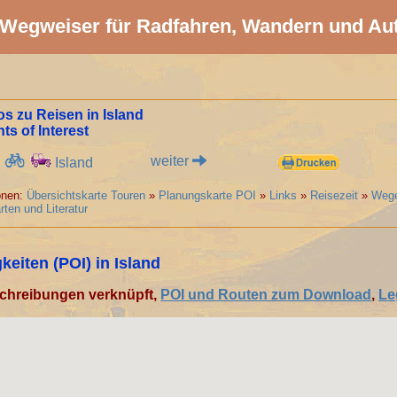
Wegweiser für Radfahren, Wandern und Au
os zu Reisen in Island
ts of Interest
weiter
Island
ionen:
Übersichtskarte Touren
»
Planungskarte POI
»
Links
»
Reisezeit
»
Wege
rten und Literatur
eiten (POI) in Island
schreibungen verknüpft,
POI und Routen zum Download
,
Le