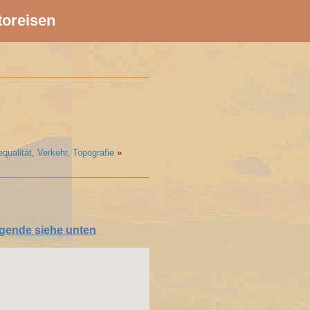
toreisen
qualität, Verkehr, Topografie
»
gende siehe unten