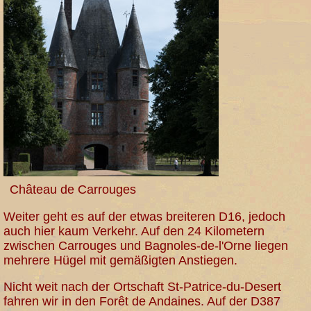
Château de Carrouges
Weiter geht es auf der etwas breiteren D16, jedoch
auch hier kaum Verkehr. Auf den 24 Kilometern
zwischen Carrouges und Bagnoles-de-l'Orne liegen
mehrere Hügel mit gemäßigten Anstiegen.
Nicht weit nach der Ortschaft St-Patrice-du-Desert
fahren wir in den Forêt de Andaines. Auf der D387