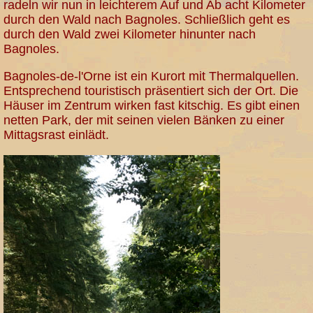
radeln wir nun in leichterem Auf und Ab acht Kilometer
durch den Wald nach Bagnoles. Schließlich geht es
durch den Wald zwei Kilometer hinunter nach
Bagnoles.
Bagnoles-de-l'Orne ist ein Kurort mit Thermalquellen.
Entsprechend touristisch präsentiert sich der Ort. Die
Häuser im Zentrum wirken fast kitschig. Es gibt einen
netten Park, der mit seinen vielen Bänken zu einer
Mittagsrast einlädt.